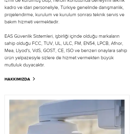
İzmir'de kurulmuş olup, herbiri konusunda deneyimli teknik
kadro ve idari personeliyle, Türkiye genelinde danışmanlık,
projelendirme, kurulum ve kurulum sonrası teknik servis ve
bakım hizmeti vermektedir.
EAS Güvenlik Sistemleri, işbirliği içinde olduğu markaların
sahip olduğu FCC, TUV, UL, ULC, FM, EN54, LPCB, Afnor,
Mea, Llyod's, VdS, GOST, CE, ISO ve benzeri onaylara sahip
ürün yelpazesiyle sizlere de hizmet vermekten büyük
mutluluk duyacaktır.
HAKKIMIZDA