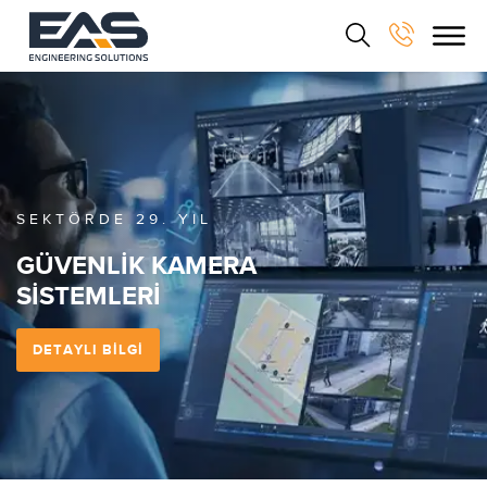
KONFOR VE GÜVENLİK BİR ARADA
AKILLI EV
SİSTEMLERİ