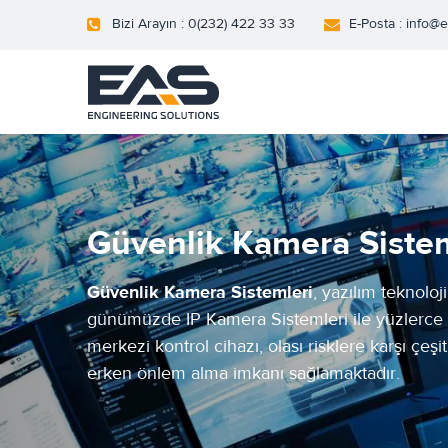
Bizi Arayın : 0(232) 422 33 33
E-Posta : info@
Güvenlik Kamera Sistem
Güvenlik Kamera Sistemleri
, yazılım teknolo
günümüzde IP Kamera Sistemleri ile yüzlerce 
merkezi kontrol cihazı, olası risklere karşı çeşi
erken önlem alma imkanı sağlamaktadır.