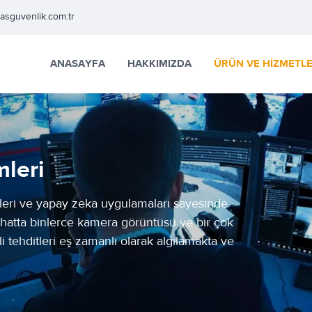
easguvenlik.com.tr
ANASAYFA
HAKKIMIZDA
ÜRÜN VE HİZMETL
leri
jileri ve yapay zeka uygulamaları sayesinde
hatta binlerce kamera görüntüsü ve bir çok
tli tehditleri eş zamanlı olarak algılamakta ve