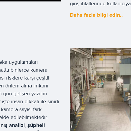
giriş ihlallerinde kullanıcıy
Daha fazla bilgi edin..
zeka uygulamaları
hatta binlerce kamera
 risklere karşı çeşitli
rken önlem alma imkanı
n gün gelişen yazılım
şte insan dikkati ile sınırlı
 kamera sayısı fark
elde edilebilmektedir.
nış analizi
,
şüpheli