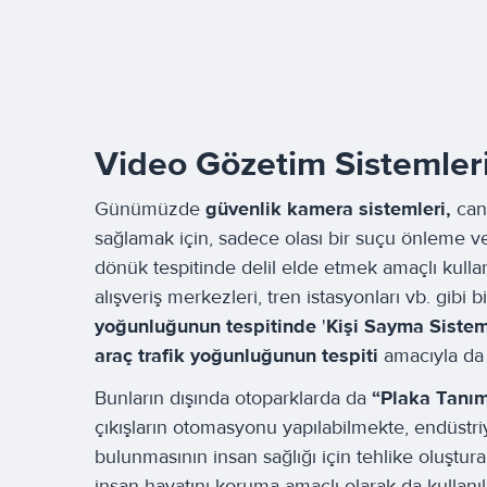
Video Gözetim Sistemler
Günümüzde
güvenlik kamera sistemleri,
can
sağlamak için,
sadece
olası bir suçu önleme v
dönük tespitinde delil elde etmek amaçlı kulla
alışveriş merkezleri, tren istasyonları vb. gibi 
yoğunluğunun tespitinde
'
Kişi Sayma Sistem
araç trafik yoğunluğunun tespiti
amacıyla da 
Bunların dışında otoparklarda da
“Plaka Tanım
çıkışların otomasyonu yapılabilmekte, endüstri
bulunmasının insan sağlığı için tehlike oluştur
insan hayatını koruma amaçlı olarak da kullanı