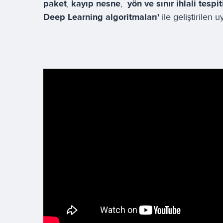
paket
,
kayıp nesne
,
yön ve sınır ihlali tespit
Deep Learning algoritmaları'
ile geliştirilen 