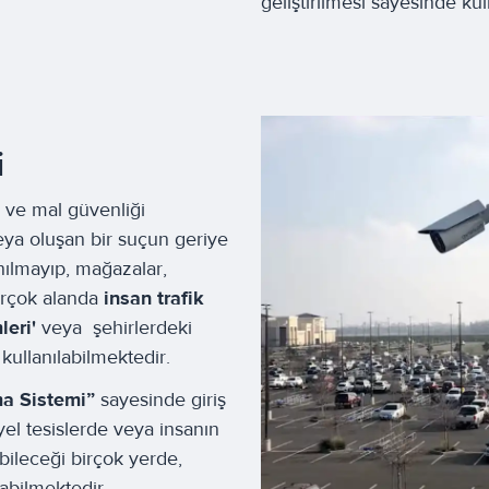
geliştirilmesi sayesinde ku
i
 ve mal güvenliği
eya oluşan bir suçun geriye
nılmayıp, mağazalar,
birçok alanda
insan trafik
leri'
veya şehirlerdeki
kullanılabilmektedir.
a Sistemi”
sayesinde giriş
yel tesislerde veya insanın
abileceği birçok yerde,
labilmektedir.