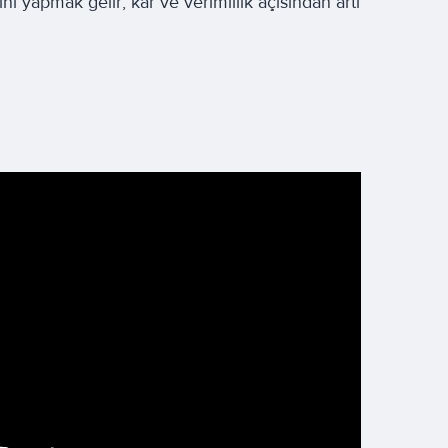
nı yapmak gelir, kâr ve verimlilik açısından artı