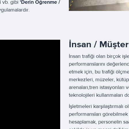
i
vb. gibi
'Derin Öğrenme /
uygulamalardır.
İnsan / Müşter
İnsan trafiği olan birçok i
performanslarını değerlend
etmek için, bu trafiği ölçme
merkezleri, müzeler, kütüph
arenaları,tren istasyonları 
teknolojileri kullanmaları 
İşletmeleri karşılaştırmalı
performansları görebilmek 
hesaplamak, personelin saatl