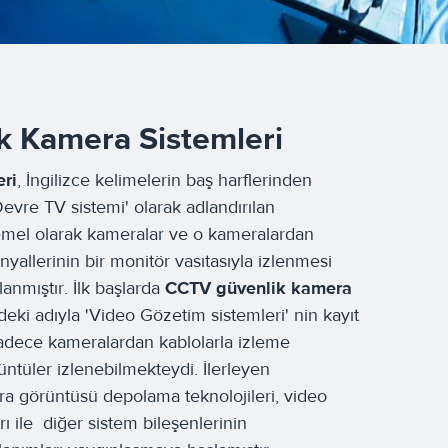
 Kamera Sistemleri
ri
, İngilizce kelimelerin baş harflerinden
evre TV sistemi' olarak adlandırılan
 temel olarak kameralar ve o kameralardan
nyallerinin bir monitör vasıtasıyla izlenmesi
lanmıştır. İlk başlarda
CCTV güvenlik kamera
i adıyla 'Video Gözetim sistemleri' nin kayıt
dece kameralardan kablolarla izleme
üntüler izlenebilmekteydi. İlerleyen
a görüntüsü depolama teknolojileri, video
rı ile diğer sistem bileşenlerinin