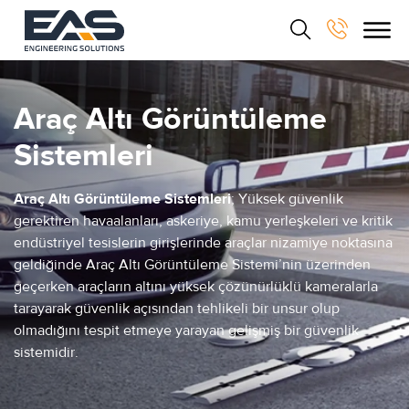
Araç Altı Görüntüleme
Sistemleri
Araç Altı Görüntüleme Sistemleri
; Yüksek güvenlik
gerektiren havaalanları, askeriye, kamu yerleşkeleri ve kritik
endüstriyel tesislerin girişlerinde araçlar nizamiye noktasına
geldiğinde Araç Altı Görüntüleme Sistemi’nin üzerinden
geçerken araçların altını yüksek çözünürlüklü kameralarla
tarayarak güvenlik açısından tehlikeli bir unsur olup
olmadığını tespit etmeye yarayan gelişmiş bir güvenlik
sistemidir.