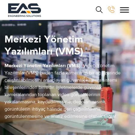
Merkezi Yönetim
Yazılımları (VMS)
Merkezi Yönetim Yazılımları (VMS)
; Video Yönetim
Yazılımları(VMS) birden fazla kameranın bir ağ üzerinde
çalıştırılabilmesini amaçlayan güvenlik kamera sistemi
bileşenlerinden birisidir. İşletmelerde güvenlik
kameralarından toplanan video görüntülerinin
yakalanmasına, kaydedilmesine, depolanmasına,
görüntülerin ihtiyaç halinde geri çağırılmasına,
görüntülenmesine ve analiz edilmesine olanak sağlar.