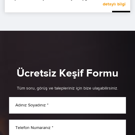
detaylı bilgi
camı ve test anahtarı ile kapsamlı bir aksesuar
yelpezesine sahiptir. Ön kapakta hızlı oturan klips
Üzerindeki led ile geniş bir görüş açısına sahiptir. Hızlı ve
kolay kurulum
Ücretsiz Keşif Formu
Tüm soru, görüş ve talepleriniz için bize ulaşabilirsiniz.