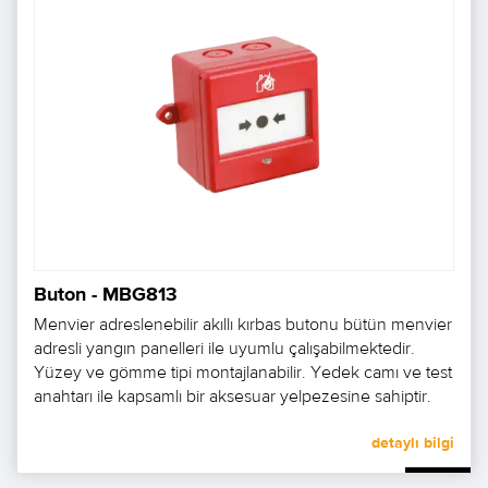
Buton - MBG813
Menvier adreslenebilir akıllı kırbas butonu bütün menvier
adresli yangın panelleri ile uyumlu çalışabilmektedir.
Yüzey ve gömme tipi montajlanabilir. Yedek camı ve test
anahtarı ile kapsamlı bir aksesuar yelpezesine sahiptir.
Ön kapakta hızlı oturan klips Üzerindeki led ile geniş bir
görüş açısına sahiptir. Hızlı ve kolay kurulum
detaylı bilgi