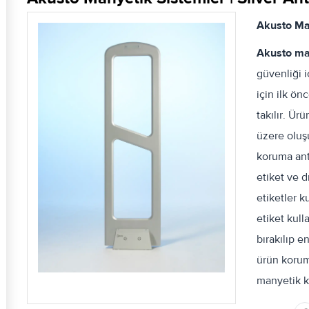
Akusto Man
Akusto man
güvenliği 
için ilk ön
takılır. Ür
üzere oluşu
koruma ant
etiket ve dr
etiketler k
etiket kul
bırakılıp e
ürün koruma
manyetik ki