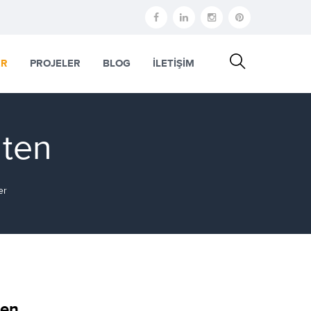
ER
PROJELER
BLOG
İLETİŞİM
nten
er
ten