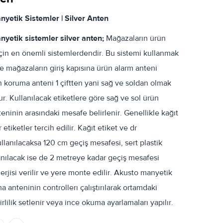
yetik Sistemler | Silver Anten
yetik sistemler silver anten;
Mağazaların ürün
için en önemli sistemlerdendir. Bu sistemi kullanmak
ce mağazaların giriş kapısına ürün alarm anteni
ün koruma anteni 1 çiftten yani sağ ve soldan olmak
r. Kullanılacak etiketlere göre sağ ve sol ürün
eninin arasındaki mesafe belirlenir. Genellikle kağıt
 etiketler tercih edilir. Kağıt etiket ve dr
ullanılacaksa 120 cm geçiş mesafesi, sert plastik
lanılacak ise de 2 metreye kadar geçiş mesafesi
nerjisi verilir ve yere monte edilir. Akusto manyetik
 anteninin controllerı çalıştırılarak ortamdaki
rlilik setlenir veya ince okuma ayarlamaları yapılır.