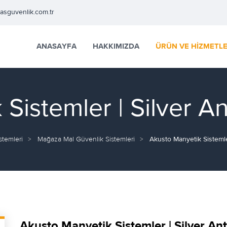
easguvenlik.com.tr
ANASAYFA
HAKKIMIZDA
ÜRÜN VE HİZMETL
Sistemler | Silver A
stemleri
Mağaza Mal Güvenlik Sistemleri
Akusto Manyetik Sisteml
Akusto Manyetik Sistemler | Silver An