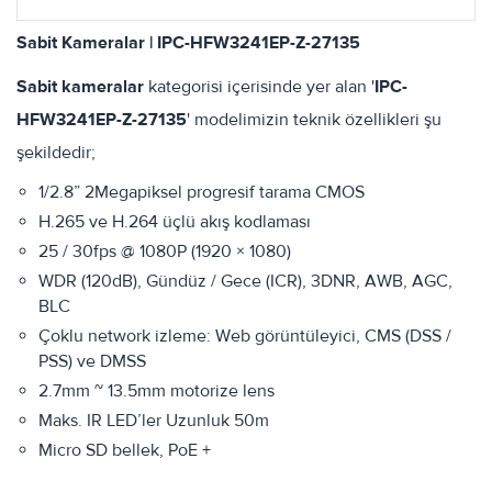
Sabit Kameralar | IPC-HFW3241EP-Z-27135
Sabit kameralar
kategorisi içerisinde yer alan '
IPC-
HFW3241EP-Z-27135
' modelimizin teknik özellikleri şu
şekildedir;
1/2.8” 2Megapiksel progresif tarama CMOS
H.265 ve H.264 üçlü akış kodlaması
25 / 30fps @ 1080P (1920 × 1080)
WDR (120dB), Gündüz / Gece (ICR), 3DNR, AWB, AGC,
BLC
Çoklu network izleme: Web görüntüleyici, CMS (DSS /
PSS) ve DMSS
2.7mm ~ 13.5mm motorize lens
Maks. IR LED’ler Uzunluk 50m
Micro SD bellek, PoE +