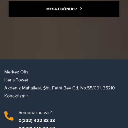
MESAJ GÖNDER
Merkez Ofis:
Heris Tower
Akdeniz Mahallesi, Şht. Fethi Bey Cd. No:55/091, 35210
Konak/İzmir
Sorunuz mu var?
0(232) 422 33 33