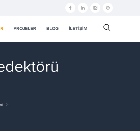
ER
PROJELER
BLOG
İLETİŞİM
edektörü
ri