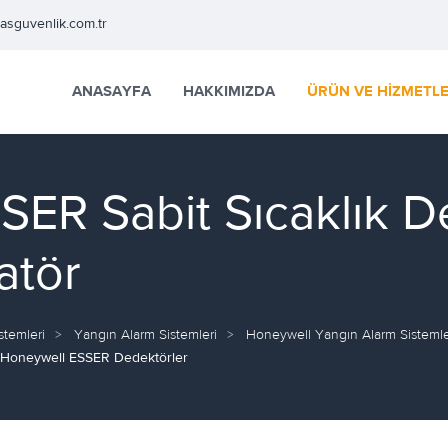
easguvenlik.com.tr
ANASAYFA
HAKKIMIZDA
ÜRÜN VE HİZMETL
R Sabit Sıcaklık D
atör
stemleri
Yangın Alarm Sistemleri
Honeywell Yangın Alarm Sistemle
Honeywell ESSER Dedektörler