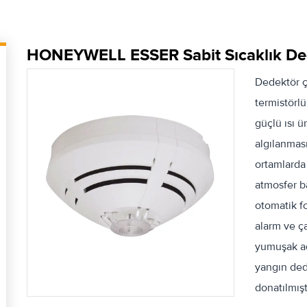
HONEYWELL ESSER Sabit Sıcaklık Ded
Dedektör ç
termistörlü
güçlü ısı ü
algılanması
ortamlarda
atmosfer b
otomatik f
alarm ve ça
yumuşak ad
yangın ded
donatılmışt