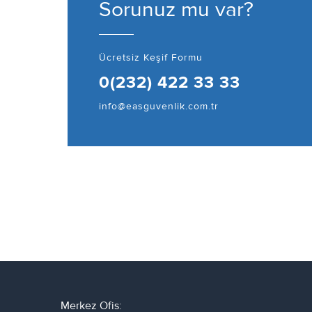
Sorunuz mu var?
Ücretsiz Keşif Formu
0(232) 422 33 33
info@easguvenlik.com.tr
Merkez Ofis: