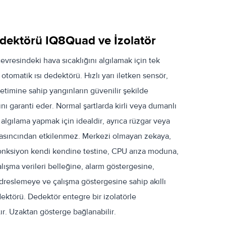
ektörü IQ8Quad ve İzolatör
evresindeki hava sıcaklığını algılamak için tek
 otomatik ısı dedektörü. Hızlı yarı iletken sensör,
retimine sahip yangınların güvenilir şekilde
nı garanti eder. Normal şartlarda kirli veya dumanlı
 algılama yapmak için idealdir, ayrıca rüzgar veya
asıncından etkilenmez. Merkezi olmayan zekaya,
onksiyon kendi kendine testine, CPU arıza moduna,
lışma verileri belleğine, alarm göstergesine,
reslemeye ve çalışma göstergesine sahip akıllı
ektörü. Dedektör entegre bir izolatörle
ır. Uzaktan gösterge bağlanabilir.